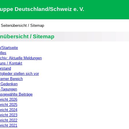
uppe Deutschland/Schweiz e. V.
Seitenübersicht / Sitemap
enübersicht / Sitemap
Startseite
lles
chiv: Aktuelle Meldungen
uns / Kontakt
rstand
tglieder stellen sich vor
terner Bereich
n Gedenken
-Tagungen
sgewählte Beiträge
richt 2026
richt 2025
richt 2024
richt 2023
richt 2022
richt 2021