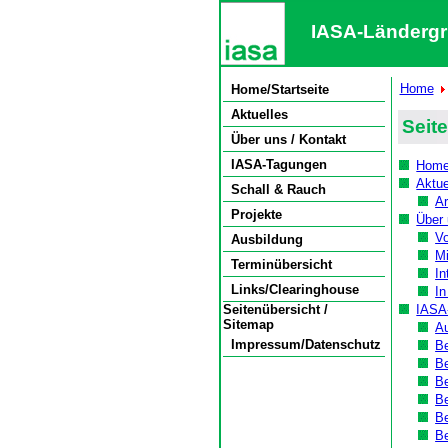
IASA-Ländergr
Home
Home/Startseite
Aktuelles
Seit
Über uns / Kontakt
IASA-Tagungen
Home/
Aktue
Schall & Rauch
Ar
Projekte
Über 
Vo
Ausbildung
Mi
Terminübersicht
In
Links/Clearinghouse
I
Seitenübersicht /
IASA
Sitemap
Au
Impressum/Datenschutz
Be
Be
Be
Be
Be
Be