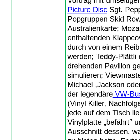
Vortrag mit umseitige
Picture Disc
Sgt. Pepp
Popgruppen Skid Row 
Australienkarte; Moz
enthaltenden Klappcov
durch von einem Rei
werden; Teddy-Plättli 
drehenden Pavillon ge
simulieren; Viewmaste
Michael ,Jackson oder
der legendäre
VW-Bus
(Vinyl Killer, Nachfol
jede auf dem Tisch l
Vinylplatte „befährt″ u
Ausschnitt dessen, w