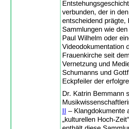
Entstehungsgeschichtl
verbunden, der in den
entscheidend prägte, 
Sammlungen wie den 
Paul Wilhelm oder ei
Videodokumentation d
Frauenkirche seit dem
Vernetzung und Medien
Schumanns und Gottfri
Eckpfeiler der erfolgr
Dr. Katrin Bemmann st
Musikwissenschaftler
II
– Klangdokumente au
„kulturellen Hoch-Zei
enthält diese Sammlu