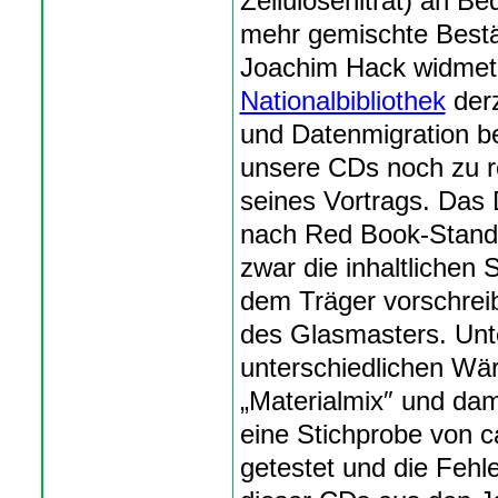
Zellulosenitrat) an 
mehr gemischte Best
Joachim Hack widmet s
Nationalbibliothek
derz
und Datenmigration b
unsere CDs noch zu re
seines Vortrags. Das
nach Red Book-Standa
zwar die inhaltlichen
dem Träger vorschreib
des Glasmasters. Unte
unterschiedlichen Wä
„Materialmix″ und da
eine Stichprobe von 
getestet und die Fehl