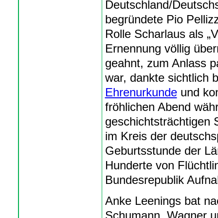
Deutschland/Deutschs
begründete Pio Pelliz
Rolle Scharlaus als „
Ernennung völlig überr
geahnt, zum Anlass p
war, dankte sichtlich
Ehrenurkunde
und kon
fröhlichen Abend wäh
geschichtsträchtigen 
im Kreis der deutschs
Geburtsstunde der Län
Hunderte von Flüchtli
Bundesrepublik Aufn
Anke Leenings bat n
Schumann, Wagner un