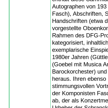
Autographen von 193 
Fasch), Abschriften,
Handschriften (etwa 
vorgestellte Oboenkon
Rahmen des DFG-Proje
kategorisiert, inhaltl
exemplarische Einspi
1980er Jahren (Güttle
(Goebel mit Musica A
Barockorchester) und 
heraus. Ihren ebenso 
stimmungsvollen Vortr
der Komponisten Fasch
ab, der als Konzertmei
Urheber der Schranck