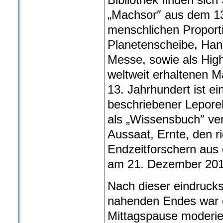
„Machsor″ aus dem 13
menschlichen Proport
Planetenscheibe, Hand
Messe, sowie als High
weltweit erhaltenen 
13. Jahrhundert ist ein
beschriebener Leporel
als „Wissensbuch″ ve
Aussaat, Ernte, den 
Endzeitforschern au
am 21. Dezember 201
Nach dieser eindruck
nahenden Endes war e
Mittagspause moderier