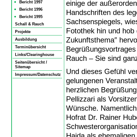
einige der außerordent
Bericht 1997
Bericht 1996
Handschriften des le
Bericht 1995
Sachsenspiegels, wie
Schall & Rauch
Fotothek hin und hob
Projekte
Zukunftsthema″ hervo
Ausbildung
Terminübersicht
Begrüßungsvortrages 
Links/Clearinghouse
Rauch – Sie sind ganz 
Seitenübersicht /
Sitemap
Und dieses Gefühl ve
Impressum/Datenschutz
gelungenen Veranstalt
herzlichen Begrüßung 
Pellizzari als Vorsit
Wünsche. Namentlich 
Hofrat Dr. Rainer Hube
Schwesterorganisati
Haida als ehemaligen 