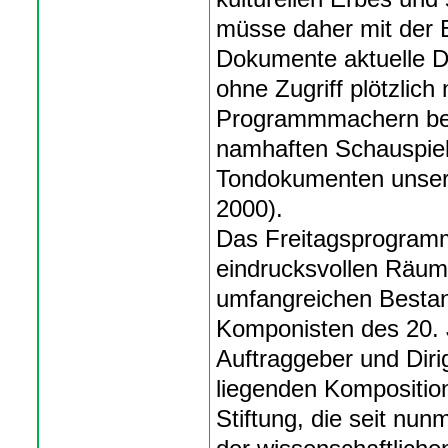
müsse daher mit der E
Dokumente aktuelle D
ohne Zugriff plötzlic
Programmmachern benö
namhaften Schauspiel
Tondokumenten unsere
2000).
Das Freitagsprogramm
eindrucksvollen Räu
umfangreichen Bestan
Komponisten des 20. 
Auftraggeber und Dirig
liegenden Kompositio
Stiftung, die seit nun