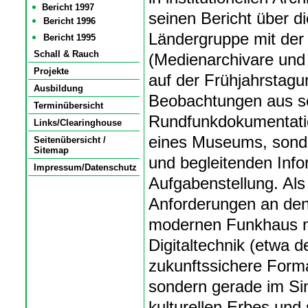
Bericht 1997
seinen Bericht über d
Bericht 1996
Ländergruppe mit de
Bericht 1995
Schall & Rauch
(Medienarchivare und
Projekte
auf der Frühjahrstagu
Ausbildung
Beobachtungen aus sei
Terminübersicht
Rundfunkdokumentatio
Links/Clearinghouse
eines Museums, sonder
Seitenübersicht /
Sitemap
und begleitenden Info
Impressum/Datenschutz
Aufgabenstellung. Als 
Anforderungen an den
modernen Funkhaus n
Digitaltechnik (etwa d
zukunftssichere Forma
sondern gerade im Si
kulturellen Erbes und 